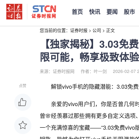
首页
快讯
要闻
股市
您当前的位置：
证券时报
>
公司
>
正文
【独家揭秘】3.03免
限可能，畅享极致体验
来源：证券时报网
作者：叶一剑
2026-02-07 
解锁vivo手机的隐藏潜能：3.0
点赞
亲爱的vivo用户们，你是否曾几
曾🌸经羡慕过那些拥有更多自定义选项
一个充满惊喜的宝藏——“3.03免费vi