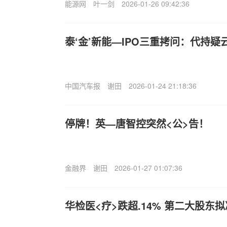
能源网
叶一剑
2026-01-26 09:42:36
泰‘金’新能—IPO三重拷问：代持
中国汽车报
谢田
2026-01-24 21:18:36
停牌！英—唐智控突然<公>告！
金融界
谢田
2026-01-27 01:07:36
华检医<疗>跌超.14% 第二大股东