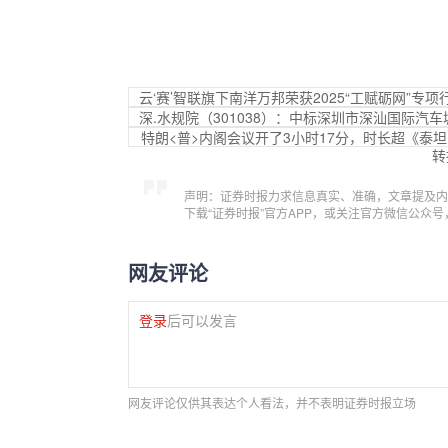
云‘赛’智联旗下南洋万邦荣获2025“工赋砺网”专
深.水规院（301038）：中标深圳市深汕国际汽车
特朗<普>内阁会议开了3小时17分，时长超《泰
转
声明：证券时报力求信息真实、准确，文章提及内
下载“证券时报”官方APP，或关注官方微信公众
网友评论
登录
后可以发言
网友评论仅供其表达个人看法，并不表明证券时报立场